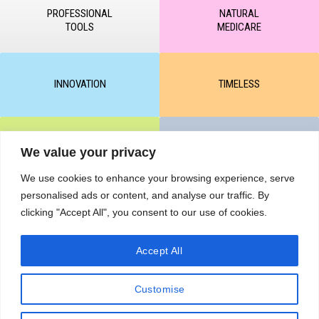
PROFESSIONAL
NATURAL
TOOLS
MEDICARE
INNOVATION
TIMELESS
CLEAR & MATTE
UNICARE
We value your privacy
We use cookies to enhance your browsing experience, serve
personalised ads or content, and analyse our traffic. By
M-BALANCE
SAFE & SUN
clicking "Accept All", you consent to our use of cookies.
Accept All
© All rights reserved by KART PODOLOGY LTD 2020-2025. Full or
partial copying of text or graphic materials is prohibited, without the
Customise
written permission of the site administration and a hyperlink to the
source https://kart.net.in .
RETURNS & CANCELLATIONS ORDERS