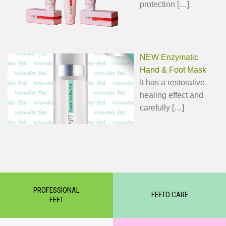
protection
[…]
NEW Enzymatic
Hand & Foot Mask
It has a restorative,
healing effect and
carefully
[…]
PROFESSIONAL
FEETO CARE
FEET