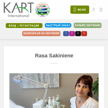
Skip
to
МЕНЮ
content
ОНЛАЙН ОБУЧЕНИЕ
БЫСТРЫЙ ЗАКАЗ
ВХОД / РЕГИСТРАЦИЯ
ЗАПИСАТЬСЯ НА ОБУЧЕНИЕ
Rasa Sakiniene