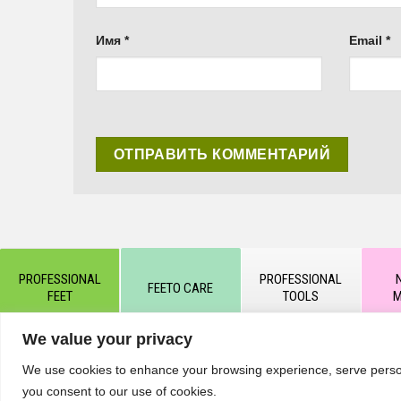
Имя
*
Email
*
PROFESSIONAL
PROFESSIONAL
FEETO CARE
FEET
TOOLS
M
We value your privacy
© Все права защищены компанией KART PODOLOGY LTD
We use cookies to enhance your browsing experience, serve personal
разрешения администрации сайта и гиперссылки на источ
you consent to our use of cookies.