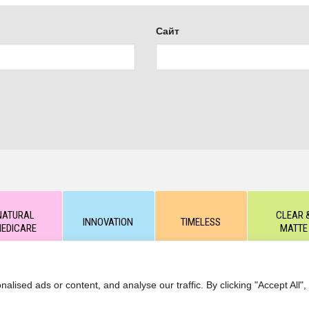
Сайт
NATURAL
CLEAR 
INNOVATION
TIMELESS
EDICARE
MATTE
 2020-2025. Полное или частичное копирование текстовых или г
ised ads or content, and analyse our traffic. By clicking "Accept All",
ник https://kart.net.in .
ВОЗВРАТ и ОТМЕНА ТОВАРА
/
ПОЛИТИК