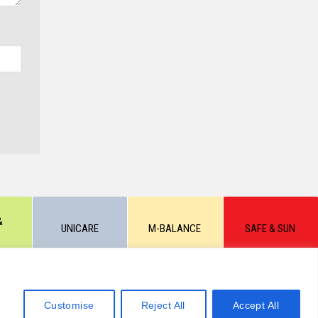
&
UNICARE
M-BALANCE
SAFE & SUN
рафических материалов запрещено, без письменного
А КОНФЕДИЦИАЛЬНОСТИ
Customise
Reject All
Accept All